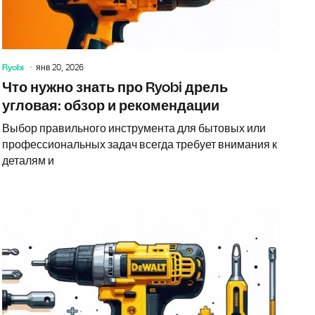
Ryobi
янв 20, 2026
Что нужно знать про Ryobi дрель
угловая: обзор и рекомендации
Выбор правильного инструмента для бытовых или
профессиональных задач всегда требует внимания к
деталям и
 дрель Milwaukee: как выбрать, на что смотреть и где покупат
Угловая др