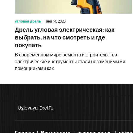
угловая дрель
янв 14, 2026
Дрель угловая электрическая: как
выбрать, на что смотреть и где
покупать
В современном мире ремонта и строительства
электрические инструменты стали незаменимыми
помощниками как
Uglovaya-Drel.ru
Главная
Все новости
угловая дрель
ремо