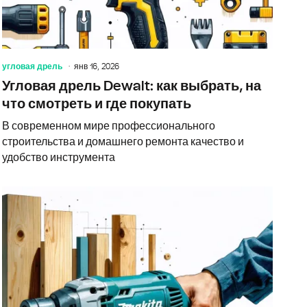
угловая дрель
янв 16, 2026
Угловая дрель Dewalt: как выбрать, на
что смотреть и где покупать
В современном мире профессионального
строительства и домашнего ремонта качество и
удобство инструмента
гловая электрическая: как выбрать, на что смотреть и где пок
Что нужно 