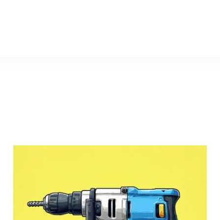
uglovaya-drel.ru
Угловая